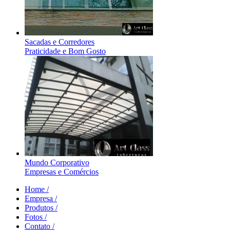
Sacadas e Corredores
Praticidade e Bom Gosto
Mundo Corporativo
Empresas e Comércios
Home /
Empresa /
Produtos /
Fotos /
Contato /